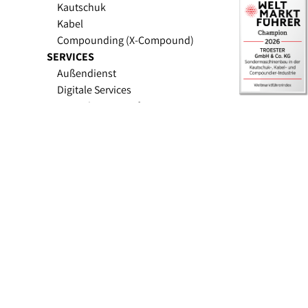
Kautschuk
Kabel
Compounding (X-Compound)
SERVICES
Außendienst
Digitale Services
Upgrades & Retrofit
Ersatzteile
Excellence in
Extrusion.
TROESTER - © 2026
Datenschutzerklärung
Impressum