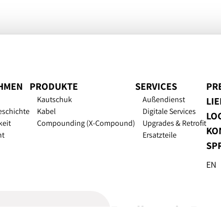
HMEN
PRODUKTE
SERVICES
PR
Kautschuk
Außendienst
LI
eschichte
Kabel
Digitale Services
LOG
keit
Compounding (X-Compound)
Upgrades & Retrofit
KO
nt
Ersatzteile
SP
EN
Excellence in Extr