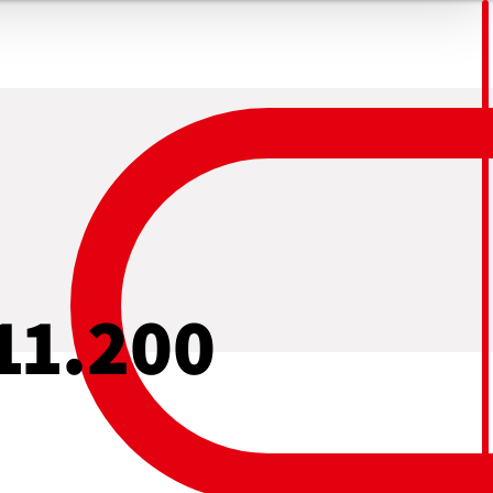
POUNDS
ES
BESCHICKUNG
ROFIT
OUNDS
ENBELÄGE
K UND ELASTOMERE
TCHES
TE
11.200
ÄTEN