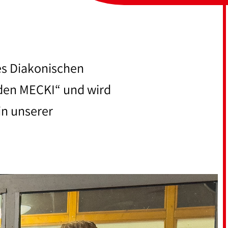
es Diakonischen
aden MECKI“ und wird
in unserer