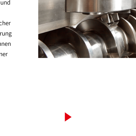
g und
icher
erung
önnen
ner