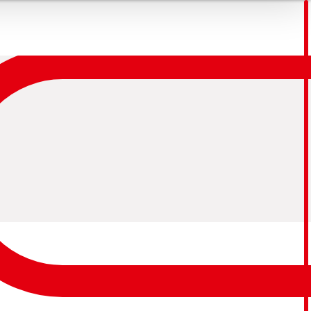
POUNDS
ES
BESCHICKUNG
ROFIT
OUNDS
ENBELÄGE
K UND ELASTOMERE
TCHES
TE
ÄTEN