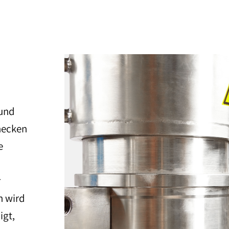
 und
hnecken
e
r
n wird
igt,