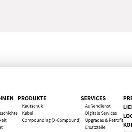
HMEN
PRODUKTE
SERVICES
PR
Kautschuk
Außendienst
LI
eschichte
Kabel
Digitale Services
LOG
keit
Compounding (X-Compound)
Upgrades & Retrofit
KO
nt
Ersatzteile