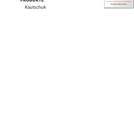
Kautschuk
Kabel
Compounding (X-Compound)
SERVICES
Außendienst
Digitale Services
Upgrades & Retrofit
Ersatzteile
Excellence in
Extrusion.
TROESTER - © 2026
Datenschutzerklärung
Impressum